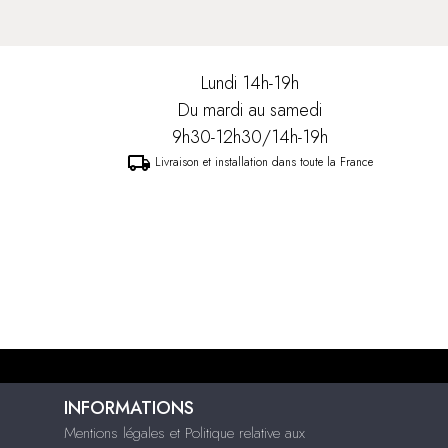
Lundi 14h-19h
Du mardi au samedi
9h30-12h30/14h-19h
local_shipping
Livraison et installation dans toute la France
INFORMATIONS
Mentions légales et Politique relative aux