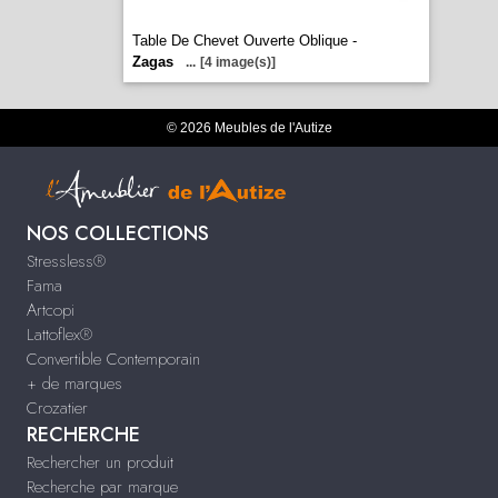
Table De Chevet Ouverte Oblique -
Zagas
...
[4 image(s)]
© 2026 Meubles de l'Autize
NOS COLLECTIONS
Stressless®
Fama
Artcopi
Lattoflex®
Convertible Contemporain
+ de marques
Crozatier
RECHERCHE
Rechercher un produit
Recherche par marque