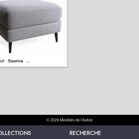
uf -
Sourice
...
© 2026 Meubles de l'Autize
OLLECTIONS
RECHERCHE