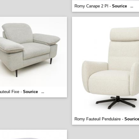
Romy Canape 2 Pl -
Sourice
...
teuil Fixe -
Sourice
...
Romy Fauteuil Pendulaire -
Souric