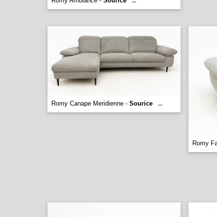
Romy Ambiance -
Sourice
...
Romy Canape Meridienne -
Sourice
...
Romy Fau