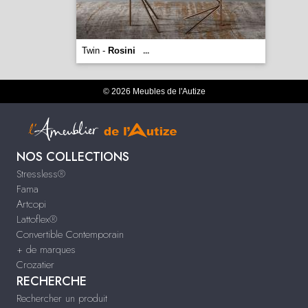
Twin -
Rosini
...
© 2026 Meubles de l'Autize
NOS COLLECTIONS
Stressless®
Fama
Artcopi
Lattoflex®
Convertible Contemporain
+ de marques
Crozatier
RECHERCHE
Rechercher un produit