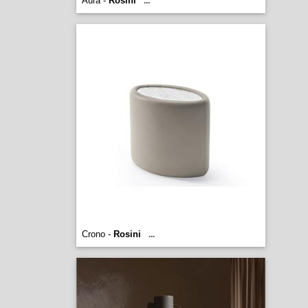
Aura -
Rosini
...
Crono -
Rosini
...