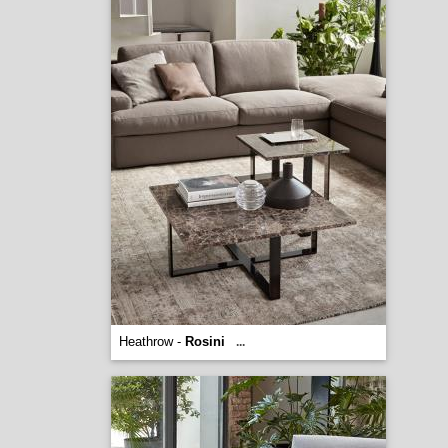
Heathrow -
Rosini
...