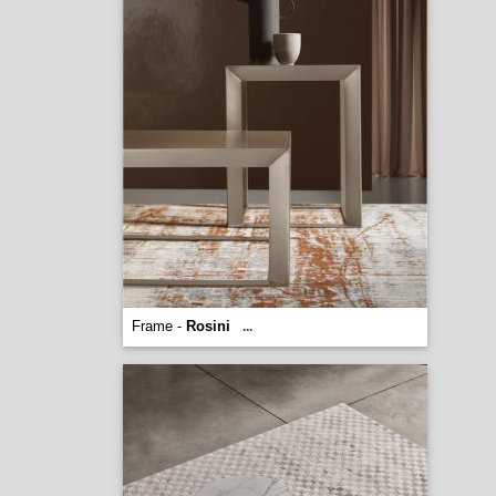
Frame -
Rosini
...