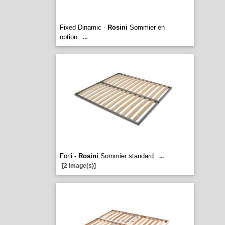
Fixed Dinamic -
Rosini
Sommier en
option
...
Forli -
Rosini
Sommier standard
...
[2 image(s)]