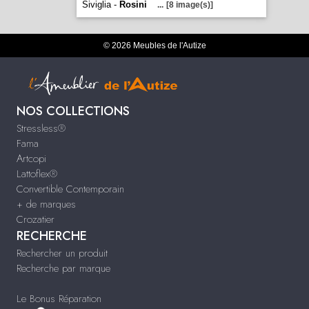
Siviglia -
Rosini
...
[8 image(s)]
© 2026 Meubles de l'Autize
NOS COLLECTIONS
Stressless®
Fama
Artcopi
Lattoflex®
Convertible Contemporain
+ de marques
Crozatier
RECHERCHE
Rechercher un produit
Recherche par marque
Le Bonus Réparation