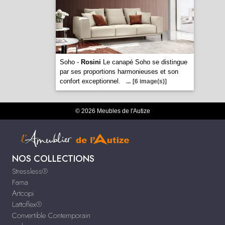
Soho -
Rosini
Le canapé Soho se distingue
par ses proportions harmonieuses et son
confort exceptionnel.
...
[6 image(s)]
© 2026 Meubles de l'Autize
NOS COLLECTIONS
Stressless®
Fama
Artcopi
Lattoflex®
Convertible Contemporain