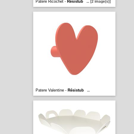
Patere Ricochet -
Résistub
...
[2 image(s)]
Patere Valentine -
Résistub
...