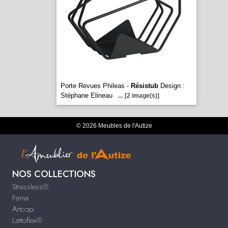
Porte Revues Phileas -
Résistub
Design :
Stéphane Elineau
...
[2 image(s)]
© 2026 Meubles de l'Autize
NOS COLLECTIONS
Stressless®
Fama
Artcopi
Lattoflex®