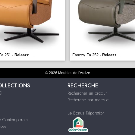
Fa 251 -
Releazz
Fanzzy Fa 252 -
Releazz
...
...
© 2026 Meubles de l'Autize
OLLECTIONS
RECHERCHE
s®
Rechercher un produit
Recherche par marque
Le Bonus Réparation
le Contemporain
ques