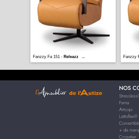
Fanzzy Fa 151 -
Releazz
Fanzzy 
...
NOS C
Stressles
Fama
Artcopi
Lattoflex®
Convertib
+ de mar
Crozatier