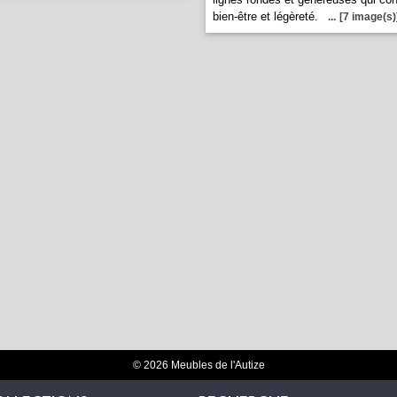
bien-être et légèreté.
...
[7 image(s)
© 2026 Meubles de l'Autize