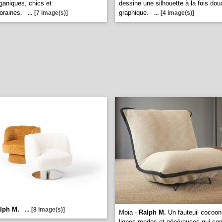
rganiques, chics et
dessine une silhouette à la fois dou
oraines.
graphique.
...
[7 image(s)]
...
[4 image(s)]
lph M.
...
[8 image(s)]
Moia -
Ralph M.
Un fauteuil cocoon
lignes rondes et généreuses qui con