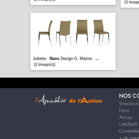
[3 image
Juliette -
Naos
Design G. Mastro
...
[2 image(s)]
NOS C
Stressles
Fama
Artcopi
Lattoflex®
Convertib
+ de mar