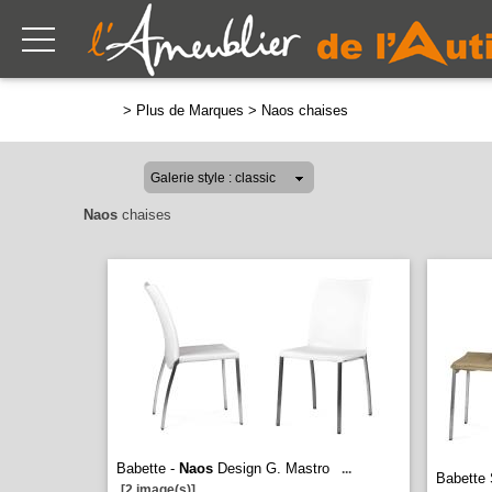
>
Plus de Marques
>
Naos chaises
Naos
chaises
Babette -
Naos
Design G. Mastro
...
Babette 
[2 image(s)]