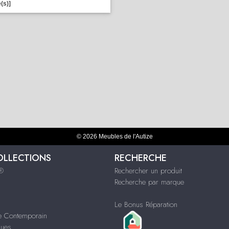
(s)]
© 2026 Meubles de l'Autize
OLLECTIONS
RECHERCHE
s®
Rechercher un produit
Recherche par marque
Le Bonus Réparation
le Contemporain
ques