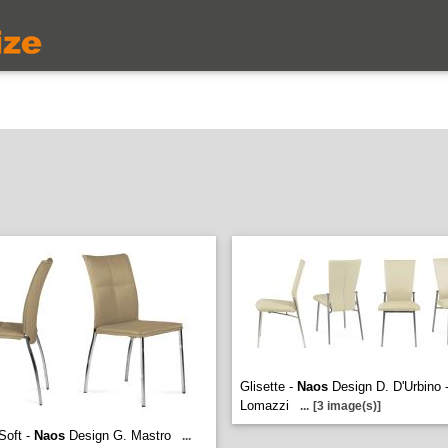
Glisette -
Naos
Design D. D'Urbino -
Lomazzi
...
[3 image(s)]
Soft -
Naos
Design G. Mastro
...