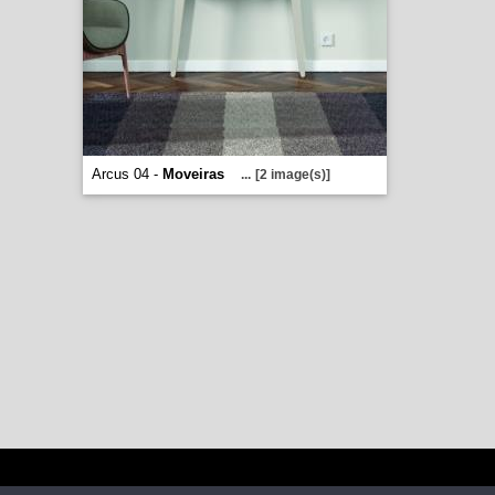
Arcus 04 -
Moveiras
...
[2 image(s)]