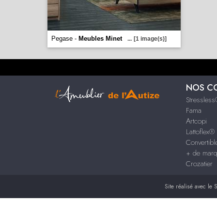
Pegase -
Meubles Minet
...
[1 image(s)]
NOS C
Stressles
Fama
Artcopi
Lattoflex®
Convertib
+ de mar
Crozatier
Site réalisé avec le
S