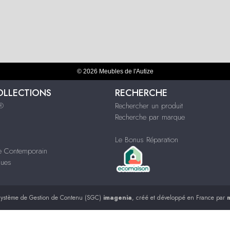
© 2026 Meubles de l'Autize
OLLECTIONS
RECHERCHE
s®
Rechercher un produit
Recherche par marque
Le Bonus Réparation
le Contemporain
ques
ystème de Gestion de Contenu (SGC)
imagenia
, créé et développé en France par