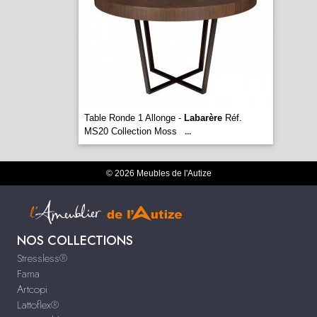
Table Ronde 1 Allonge -
Labarère
Réf.
MS20 Collection Moss
...
© 2026 Meubles de l'Autize
NOS COLLECTIONS
Stressless®
Fama
Artcopi
Lattoflex®