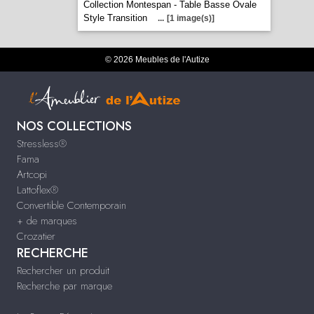
Collection Montespan - Table Basse Ovale
Style Transition
...
[1 image(s)]
© 2026 Meubles de l'Autize
NOS COLLECTIONS
Stressless®
Fama
Artcopi
Lattoflex®
Convertible Contemporain
+ de marques
Crozatier
RECHERCHE
Rechercher un produit
Recherche par marque