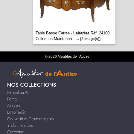
Table Basse Carree -
Labarère
Réf. 24100
Collection Maintenon
...
[2 image(s)]
© 2026 Meubles de l'Autize
NOS COLLECTIONS
Stressless®
Fama
Artcopi
Lattoflex®
Convertible Contemporain
+ de marques
Crozatier