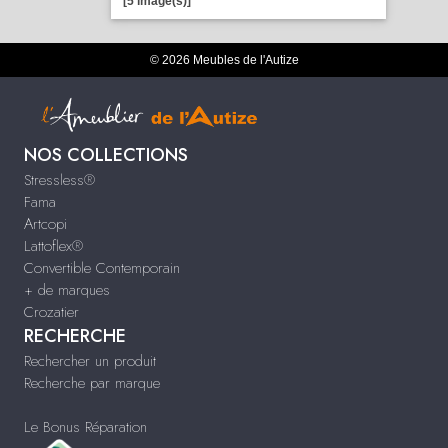
[5 image(s)]
© 2026 Meubles de l'Autize
NOS COLLECTIONS
Stressless®
Fama
Artcopi
Lattoflex®
Convertible Contemporain
+ de marques
Crozatier
RECHERCHE
Rechercher un produit
Recherche par marque
Le Bonus Réparation