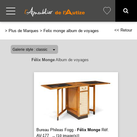
<< Retour
>
Plus de Marques
>
Felix monge album de voyages
Félix Monge
Album de voyages
Bureau Phileas Fogg -
Félix Monge
Réf.
AV-177
...
[10 image(s)]