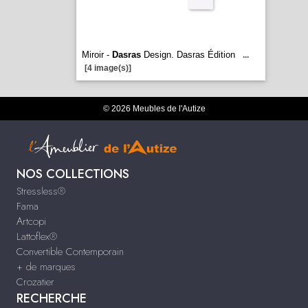
Miroir -
Dasras
Design. Dasras Édition
...
[4 image(s)]
© 2026 Meubles de l'Autize
NOS COLLECTIONS
Stressless®
Fama
Artcopi
Lattoflex®
Convertible Contemporain
+ de marques
Crozatier
RECHERCHE