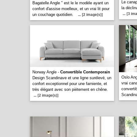
Le canap
Bagatelle Angle " est le le modèle ayant un
la déclin
confort d'assise moelleux, et un vrai lit pour
...
[3 ima
un couchage quotidien.
...
[2 image(s)]
Norway Angle -
Convertible Contemporain
Oslo Ang
Design Scandinave et une ligne surélevé, un
vrai can
confort exceptionnel pour une farniente, et
converti
très élégant avec son piètement en chêne.
Scandin
...
[2 image(s)]