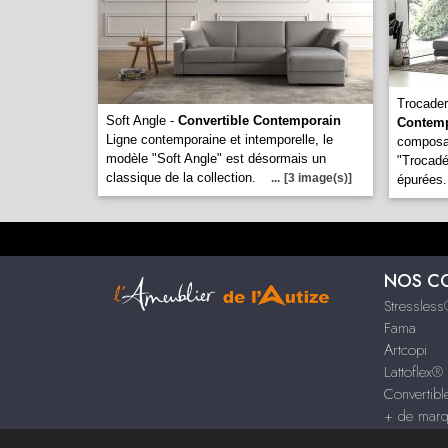
Trocader
Soft Angle -
Convertible Contemporain
Contem
Ligne contemporaine et intemporelle, le
composab
modèle "Soft Angle" est désormais un
"Trocadé
classique de la collection.
...
[3 image(s)]
épurées.
NOS C
Stressles
Fama
Artcopi
Lattoflex®
Convertib
+ de mar
Crozatier