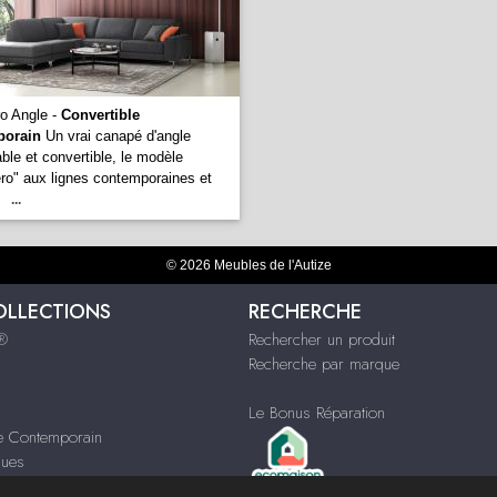
o Angle -
Convertible
porain
Un vrai canapé d'angle
le et convertible, le modèle
ro" aux lignes contemporaines et
...
© 2026 Meubles de l'Autize
OLLECTIONS
RECHERCHE
s®
Rechercher un produit
Recherche par marque
Le Bonus Réparation
le Contemporain
ques