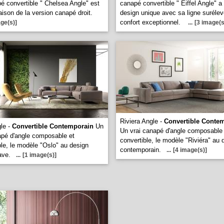
é convertible " Chelsea Angle" est
canapé convertible " Eiffel Angle" a
aison de la version canapé droit.
design unique avec sa ligne surélev
confort exceptionnel.
ge(s)]
...
[3 image(s
Riviera Angle -
Convertible Conte
le -
Convertible Contemporain
Un
Un vrai canapé d'angle composable 
apé d'angle composable et
convertible, le modèle "Riviéra" au 
ble, le modèle "Oslo" au design
contemporain.
...
[4 image(s)]
ave.
...
[1 image(s)]