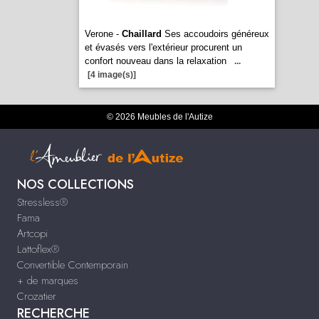
Verone -
Chaillard
Ses accoudoirs généreux
et évasés vers l'extérieur procurent un
confort nouveau dans la relaxation
...
[4 image(s)]
© 2026 Meubles de l'Autize
NOS COLLECTIONS
Stressless®
Fama
Artcopi
Lattoflex®
Convertible Contemporain
+ de marques
Crozatier
RECHERCHE