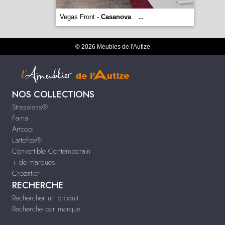
Vegas Front -
Casanova
...
© 2026 Meubles de l'Autize
NOS COLLECTIONS
Stressless®
Fama
Artcopi
Lattoflex®
Convertible Contemporain
+ de marques
Crozatier
RECHERCHE
Rechercher un produit
Recherche par marque