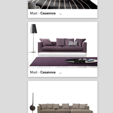
Must -
Casanova
...
Must -
Casanova
...