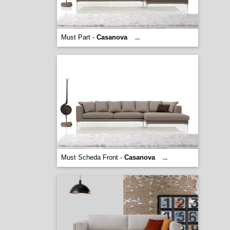
Must Part -
Casanova
...
Must Scheda Front -
Casanova
...