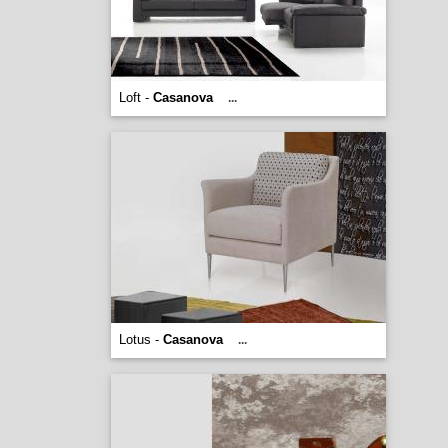
Loft -
Casanova
...
Lotus -
Casanova
...