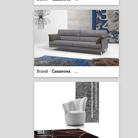
Brandi -
Casanova
...