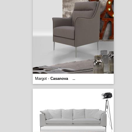
Margot -
Casanova
...