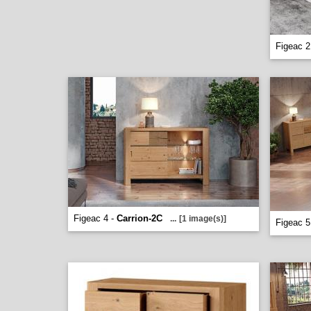
Figeac 2
Figeac 4 -
Carrion-2C
...
[1 image(s)]
Figeac 5