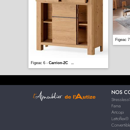
Figeac 7
Figeac 6 -
Carrion-2C
...
NOS C
Stressles
Fama
Artcopi
Lattoflex®
Convertib