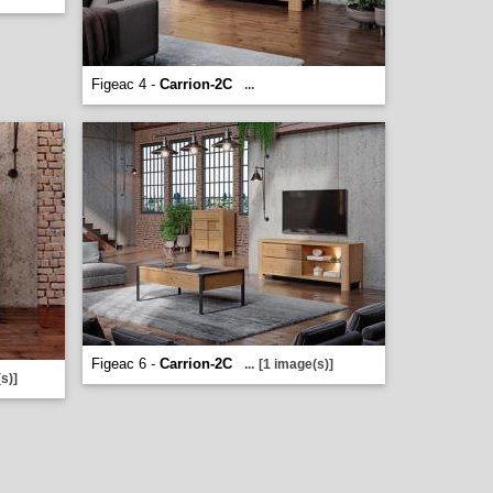
Figeac 4 -
Carrion-2C
...
Figeac 6 -
Carrion-2C
...
[1 image(s)]
s)]