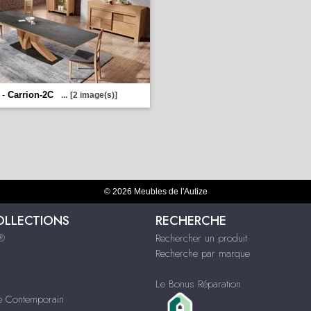
 -
Carrion-2C
...
[2 image(s)]
© 2026 Meubles de l'Autize
OLLECTIONS
RECHERCHE
s®
Rechercher un produit
Recherche par marque
Le Bonus Réparation
le Contemporain