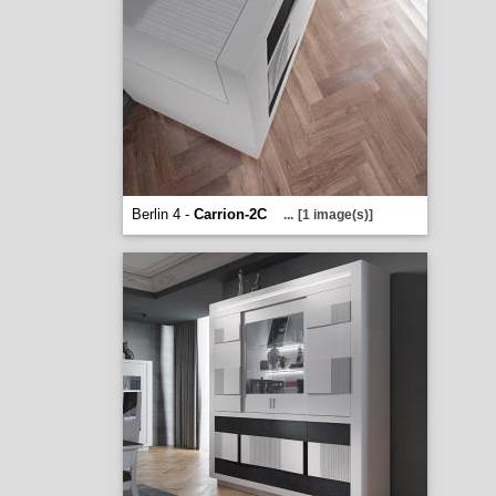
Berlin 4 -
Carrion-2C
...
[1 image(s)]