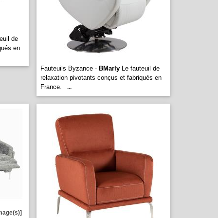
euil de
iqués en
Fauteuils Byzance -
BMarly
Le fauteuil de
relaxation pivotants conçus et fabriqués en
France.
...
mage(s)]