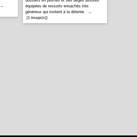
dossiers en plumes et ses larges assises
...
équipées de ressorts ensachés très
généreux qui invitent à la détente.
...
[1 image(s)]