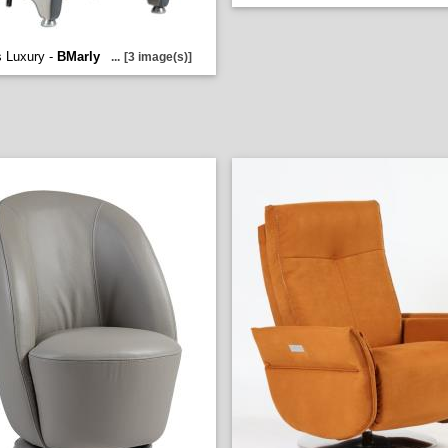
s Luxury -
BMarly
...
[3 image(s)]