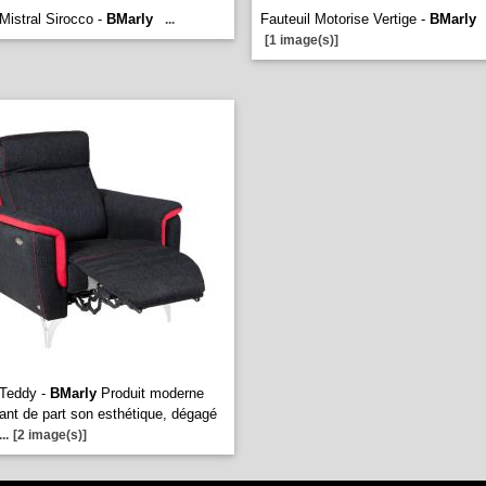
 Mistral Sirocco -
BMarly
Fauteuil Motorise Vertige -
BMarly
...
[1 image(s)]
 Teddy -
BMarly
Produit moderne
gant de part son esthétique, dégagé
...
[2 image(s)]