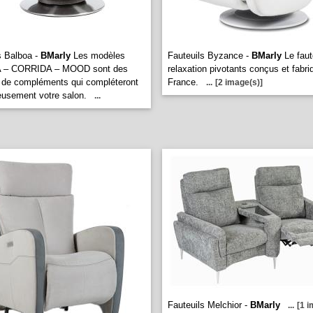
s Balboa -
BMarly
Les modèles
Fauteuils Byzance -
BMarly
Le faut
 – CORRIDA – MOOD sont des
relaxation pivotants conçus et fabr
s de compléments qui compléteront
France.
...
[2 image(s)]
usement votre salon.
...
Fauteuils Melchior -
BMarly
...
[1 i