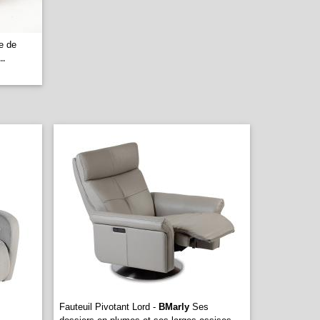
e de
...
Fauteuil Pivotant Lord -
BMarly
Ses