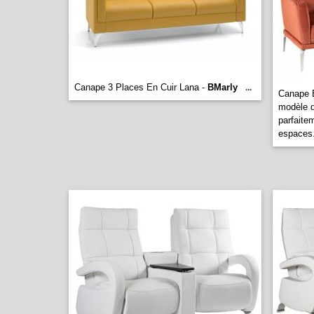
Canape 3 Places En Cuir Lana -
BMarly
...
Canape B
modèle d
parfaite
espaces