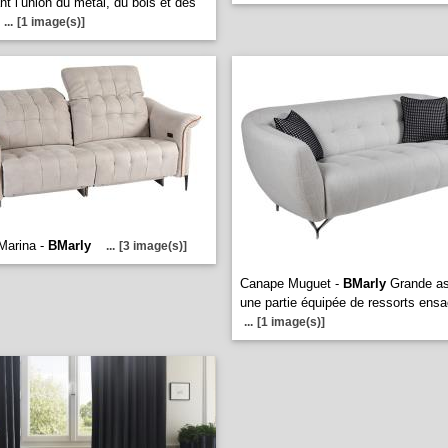
nt l’union du métal, du bois et des
...
[1 image(s)]
Marina -
BMarly
...
[3 image(s)]
Canape Muguet -
BMarly
Grande as
une partie équipée de ressorts ens
...
[1 image(s)]