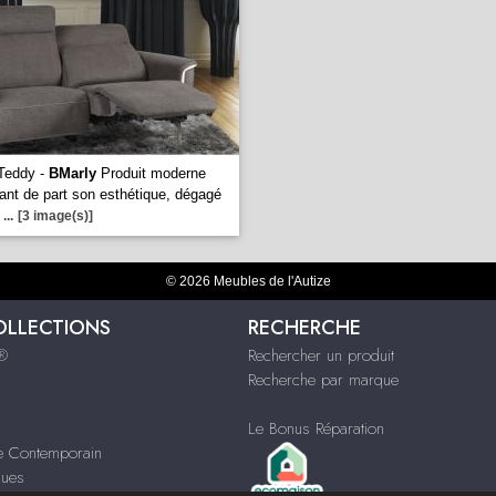
Teddy -
BMarly
Produit moderne
gant de part son esthétique, dégagé
...
[3 image(s)]
© 2026 Meubles de l'Autize
OLLECTIONS
RECHERCHE
s®
Rechercher un produit
Recherche par marque
Le Bonus Réparation
le Contemporain
ques