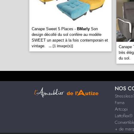
Canape Sweet 5 Places -
BMarly
Son
design décollé du sol confère au modèle
SWEET un aspect à la fois contemporain et
vintage.
...
[1 image(s)]
Canape 
très élé
du sol.
NOS C
Stressles
Fama
Artcopi
Lattoflex®
Convertib
+ de mar