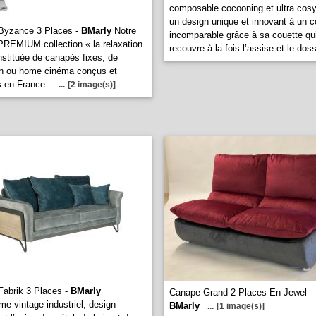
composable cocooning et ultra cos
un design unique et innovant à un c
Byzance 3 Places -
BMarly
Notre
incomparable grâce à sa couette qu
EMIUM collection « la relaxation
recouvre à la fois l’assise et le dos
nstituée de canapés fixes, de
on ou home cinéma conçus et
s en France.
...
[2 image(s)]
abrik 3 Places -
BMarly
Canape Grand 2 Places En Jewel -
e vintage industriel, design
BMarly
...
[1 image(s)]