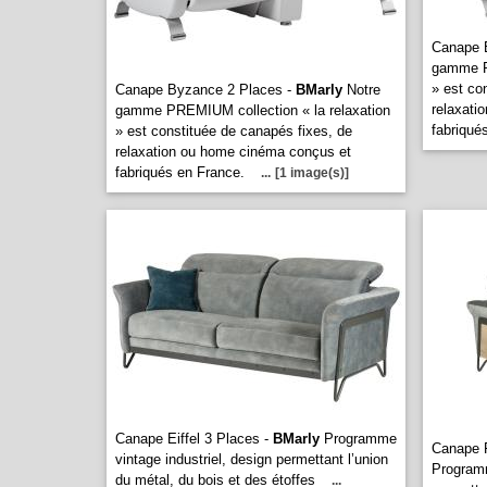
Canape 
gamme PR
» est co
Canape Byzance 2 Places -
BMarly
Notre
relaxati
gamme PREMIUM collection « la relaxation
fabriqué
» est constituée de canapés fixes, de
relaxation ou home cinéma conçus et
fabriqués en France.
...
[1 image(s)]
Canape Eiffel 3 Places -
BMarly
Programme
Canape F
vintage industriel, design permettant l’union
Programm
du métal, du bois et des étoffes
...