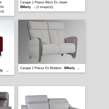
e
Canape 1 Plance 80cm En Jewel -
rès
BMarly
...
[1 image(s)]
s)]
Canape 2 Places En Modeno -
BMarly
...
ly
...