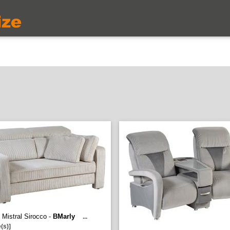
Mistral Sirocco -
BMarly
...
(s)]