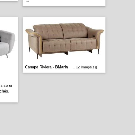
...
Canape Riviera -
BMarly
...
[2 image(s)]
sise en
achés.