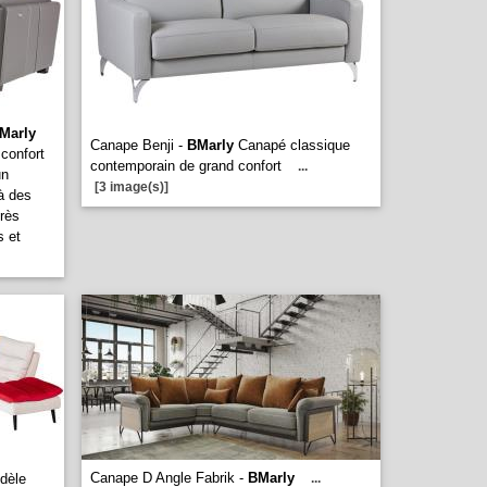
Marly
Canape Benji -
BMarly
Canapé classique
 confort
contemporain de grand confort
...
un
[3 image(s)]
à des
très
s et
Canape D Angle Fabrik -
BMarly
dèle
...