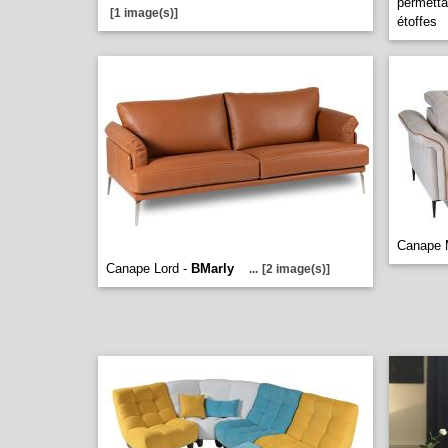
permetta
[1 image(s)]
étoffes
Canape 
Canape Lord -
BMarly
...
[2 image(s)]