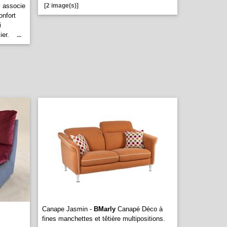
y associe
[2 image(s)]
onfort
i
sier.
...
Canape Jasmin -
BMarly
Canapé Déco à
fines manchettes et têtière multipositions.