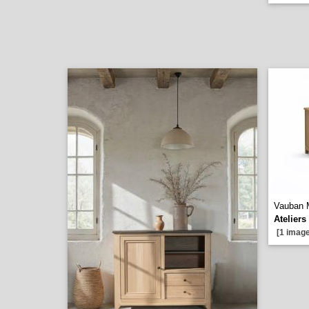
Vauban M
Ateliers
[1 image