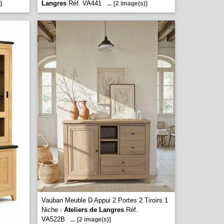
Langres
Réf. VA441
]
...
[2 image(s)]
Vauban Meuble D Appui 2 Portes 2 Tiroirs 1
Niche -
Ateliers de Langres
Réf.
VA522B
...
[2 image(s)]