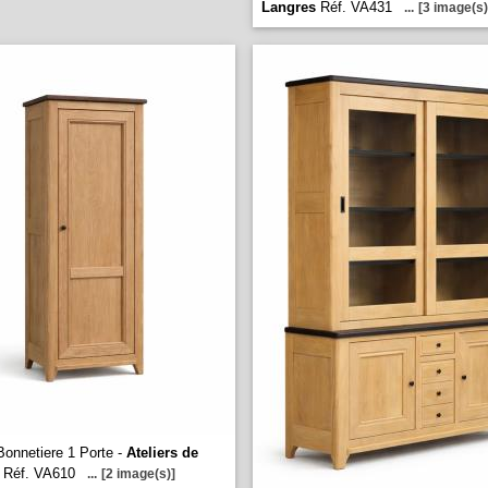
Langres
Réf. VA431
...
[3 image(s)
onnetiere 1 Porte -
Ateliers de
Réf. VA610
...
[2 image(s)]