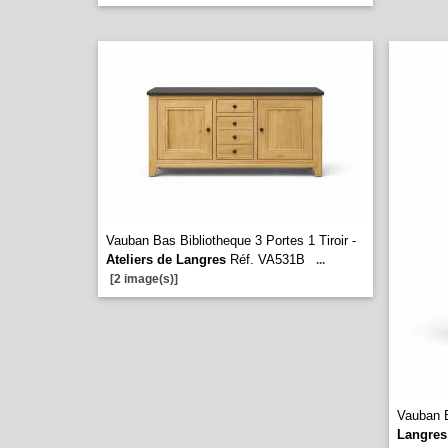
Vauban Bas Bibliotheque 3 Portes 1 Tiroir -
Ateliers de Langres
Réf. VA531B
...
[2 image(s)]
Vauban B
Langres