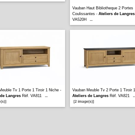
Vauban Haut Bibliotheque 2 Portes
Coulissantes -
Ateliers de Langres
VA520H
...
euble Tv 1 Porte 1 Tiroir 1 Niche -
Vauban Meuble Tv 2 Porte 1 Tiroir 1
 de Langres
Réf. VA811
Ateliers de Langres
Réf. VA821
...
..
(s)]
[2 image(s)]