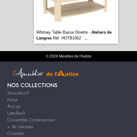
Whitney Table Basse Dinette -
Ateliers de
Langres
Réf. HOTB1062
...
© 2026 Meubles de l'Autize
NOS COLLECTIONS
Stressless®
Fama
Artcopi
Lattoflex®
Convertible Contemporain
+ de marques
Crozatier