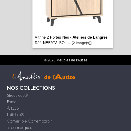
Vitrine 2 Portes Neo -
Ateliers de Langres
Réf. NE520V_SO
...
[2 image(s)]
© 2026 Meubles de l'Autize
NOS COLLECTIONS
Stressless®
Fama
Artcopi
Lattoflex®
Convertible Contemporain
+ de marques