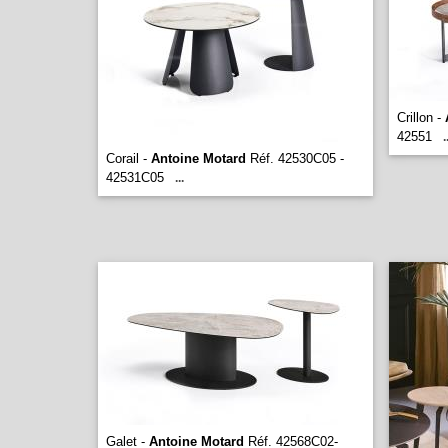
Crillon -
42551
.
Corail -
Antoine Motard
Réf. 42530C05 -
42531C05
...
Galet -
Antoine Motard
Réf. 42568C02-