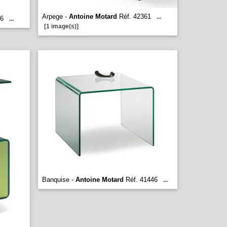
Arpege -
Antoine Motard
Réf. 42361
...
66
...
[1 image(s)]
Banquise -
Antoine Motard
Réf. 41446
...