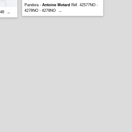
Pandora -
Antoine Motard
Réf. 42577NO -
4278ΝΟ - 4279ΝΟ
...
948
...