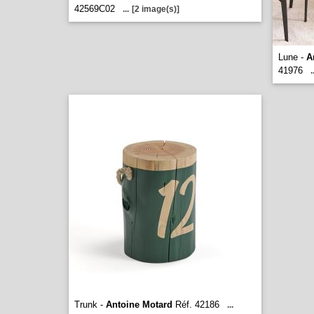
42569C02
...
[2 image(s)]
Lune -
A
41976
.
Trunk -
Antoine Motard
Réf. 42186
...