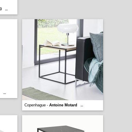
9
...
...
Copenhague -
Antoine Motard
...