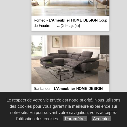
Romeo -
L'Ameublier HOME DESIGN
Coup
de Foudre…
...
[2 image(s)]
Santander -
L'Ameublier HOME DESIGN
Oser voir grand !
...
[1 image(s)]
Le respect de votre vie privée est notre priorité. Nous utilisons
des cookies pour vous garantir la meilleure expérience sur
notre site. En poursuivant votre navigation, vous acceptez
l’utilisation des cookies.
Paramétrer
Accepter