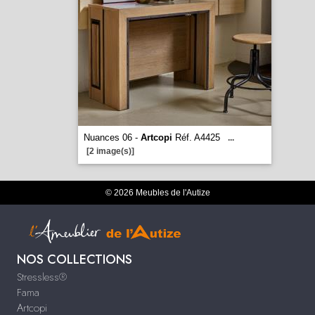
Nuances 06 -
Artcopi
Réf. A4425
...
[2 image(s)]
© 2026 Meubles de l'Autize
NOS COLLECTIONS
Stressless®
Fama
Artcopi