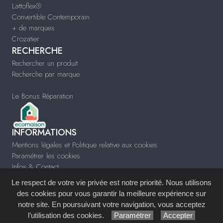
Lattoflex®
Convertible Contemporain
+ de marques
Crozatier
RECHERCHE
Rechercher un produit
Recherche par marque
Le Bonus Réparation
INFORMATIONS
Mentions légales et Politique relative aux cookies
Paramétrer les cookies
Infos & Contact
Le respect de votre vie privée est notre priorité. Nous utilisons
des cookies pour vous garantir la meilleure expérience sur
notre site. En poursuivant votre navigation, vous acceptez
Site réalisé avec le
Système de Gestion de Contenu (SGC)
imagenia
, créé et
l’utilisation des cookies.
Paramétrer
Accepter
développé en France par
mémoire d'images
.