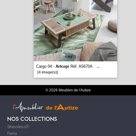
Cargo 04 -
Artcopi
Réf. A5670A
...
[4 image(s)]
© 2026 Meubles de l'Autize
NOS COLLECTIONS
Stressless®
Fama