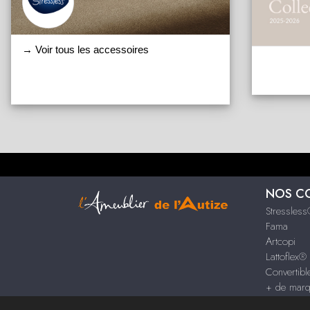
→ Voir tous les accessoires
NOS C
Stressles
Fama
Artcopi
Lattoflex®
Convertib
+ de mar
Crozatier