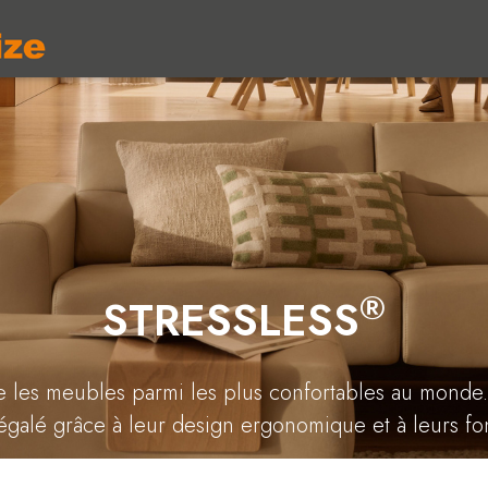
®
STRESSLESS
les meubles parmi les plus confortables au monde. L
égalé grâce à leur design ergonomique et à leurs fon