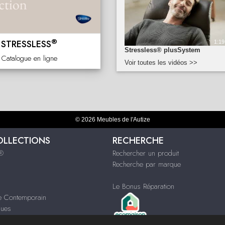
®
STRESSLESS
1:19
Stressless® plusSystem
Catalogue en ligne
Voir toutes les vidéos >>
© 2026 Meubles de l'Autize
OLLECTIONS
RECHERCHE
s®
Rechercher un produit
Recherche par marque
Le Bonus Réparation
le Contemporain
ques