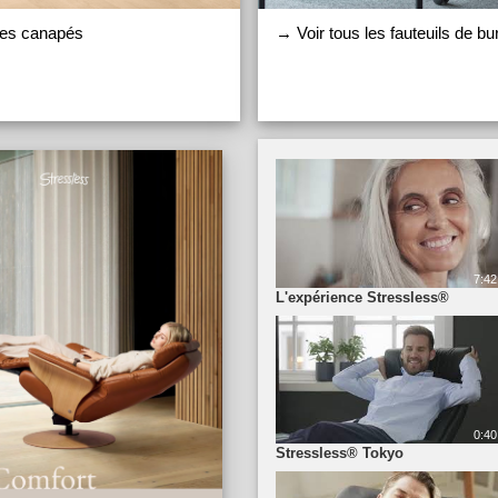
les canapés
→ Voir tous les fauteuils de b
7:42
L'expérience Stressless®
0:40
Stressless® Tokyo