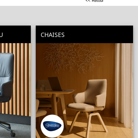
<< Retour
U
CHAISES