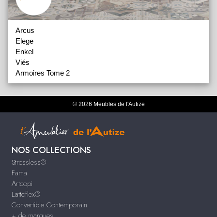
Arcus
Elege
Enkel
Viés
Armoires Tome 2
© 2026 Meubles de l'Autize
NOS COLLECTIONS
Stressless®
Fama
Artcopi
Lattoflex®
Convertible Contemporain
+ de marques