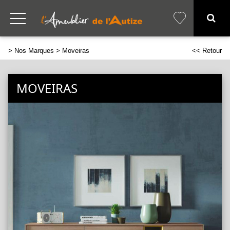
>
Nos Marques
> Moveiras
<< Retour
MOVEIRAS