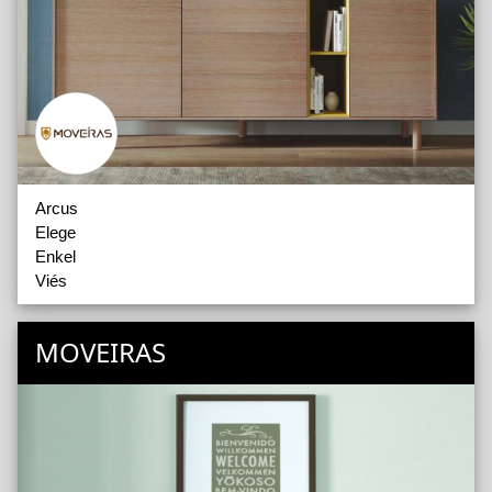
Arcus
Elege
Enkel
Viés
MOVEIRAS