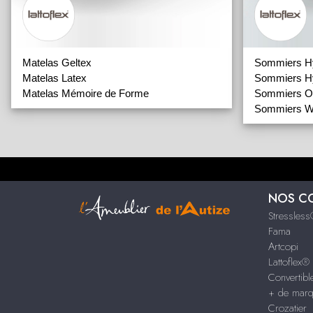
Matelas Geltex
Sommiers Hy
Matelas Latex
Sommiers Hy
Matelas Mémoire de Forme
Sommiers Or
Sommiers W
NOS C
Stressles
Fama
Artcopi
Lattoflex®
Convertib
+ de mar
Crozatier