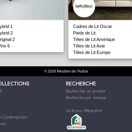
brid 1
Cadres de Lit Oscar
brid 2
Pieds de Lit
iginal 2
Têtes de Lit Amérique
inx 6
Têtes de Lit Asie
Têtes de Lit Europe
© 2026 Meubles de l'Autize
OLLECTIONS
RECHERCHE
s®
Rechercher un produit
Recherche par marque
Le Bonus Réparation
le Contemporain
ques