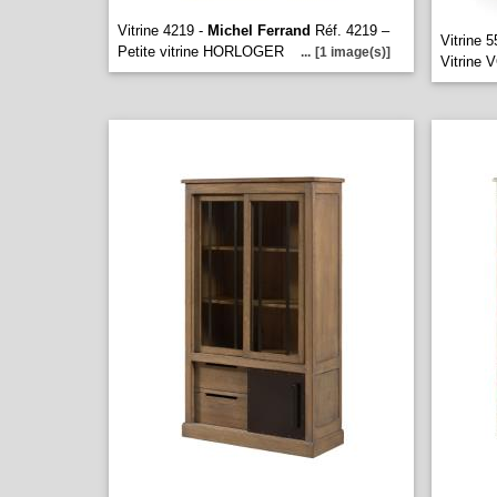
Vitrine 4219 -
Michel Ferrand
Réf. 4219 –
Vitrine 
Petite vitrine HORLOGER
...
[1 image(s)]
Vitrine